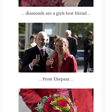
... diamonds are a girls best friend ...
... Prost Ehepaar ...