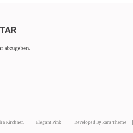
NTAR
r abzugeben.
ra Kirchner
.
Elegant Pink
Developed By
Rara Theme