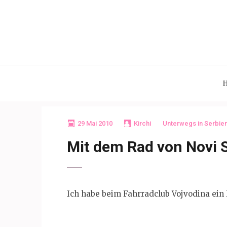
Skip
to
content
(Press
Enter)
29 Mai 2010
Kirchi
Unterwegs in Serbien
Mit dem Rad von Novi 
Ich habe beim Fahrradclub Vojvodina ein 