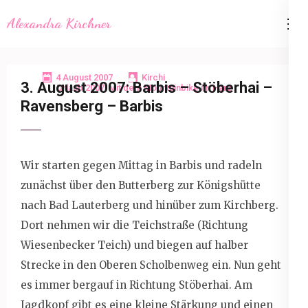
Skip
Alexandra Kirchner
to
content
(Press
4 August 2007
Kirchi
3. August 2007: Barbis – Stöberhai –
Enter)
Urlaub 2007: Mit dem Mountainbike im Harz
Ravensberg – Barbis
Wir starten gegen Mittag in Barbis und radeln
zunächst über den Butterberg zur Königshütte
nach Bad Lauterberg und hinüber zum Kirchberg.
Dort nehmen wir die Teichstraße (Richtung
Wiesenbecker Teich) und biegen auf halber
Strecke in den Oberen Scholbenweg ein. Nun geht
es immer bergauf in Richtung Stöberhai. Am
Jagdkopf gibt es eine kleine Stärkung und einen